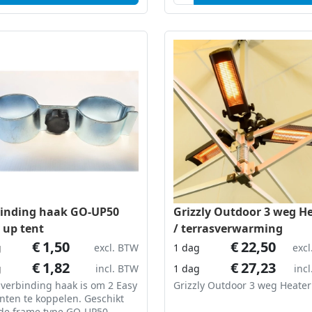
rvlak van de tenten weg
oppervlak van de tenten weg
inding haak GO-UP50
Grizzly Outdoor 3 weg H
 up tent
/ terrasverwarming
€
1,50
€
22,50
g
excl. BTW
1 dag
exc
€
1,82
€
27,23
g
incl. BTW
1 dag
inc
verbinding haak is om 2 Easy
Grizzly Outdoor 3 weg Heater
nten te koppelen. Geschikt
 de frame type GO-UP50