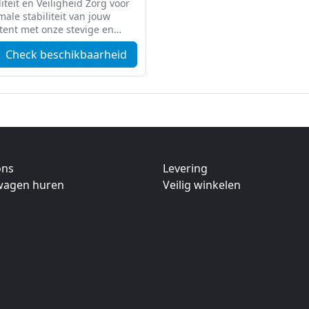
liteit en Veiligheid Zorg voor
ale stabiliteit van jouw
tent met onze stevige en
lbare voetgewichten. Ideaal
Check beschikbaarheid
 harde ondergronden zoals
s, beton en asfalt.
ons
Levering
twagen huren
Veilig winkelen