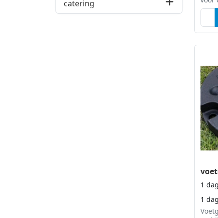
catering
voet
1 da
1 da
Voetg