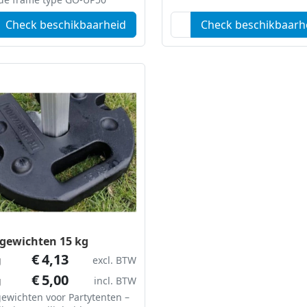
Check beschikbaarheid
Check beschikbaarh
gewichten 15 kg
€
4,13
g
excl. BTW
€
5,00
g
incl. BTW
ewichten voor Partytenten –