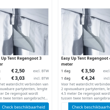
 Up Tent Regengoot 3
Easy Up Tent Regengoot 
er
meter
€
2,50
€
3,50
g
excl. BTW
1 dag
exc
€
3,03
€
4,24
g
incl. BTW
1 dag
inc
het waterdicht verbinden van
Voor het waterdicht verbinde
ouwbare partytenten, lengte
2 opvouwbare partytenten, l
goot wordt
4.5 meter De regengoot wordt
en twee tenten aangebracht
tussen twee tenten aangebra
en klittenbandsluiting. Het
met een klittenbandsluiting. 
Check beschikbaarheid
Check beschikbaarh
 loopt buiten het overdekte
water loopt buiten het overd