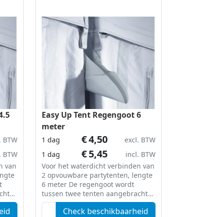
4.5
Easy Up Tent Regengoot 6
meter
€
4,50
l. BTW
1 dag
excl. BTW
€
5,45
l. BTW
1 dag
incl. BTW
n van
Voor het waterdicht verbinden van
engte
2 opvouwbare partytenten, lengte
6 meter De regengoot wordt
cht
tussen twee tenten aangebracht
Het
met een klittenbandsluiting. Het
eid
Check beschikbaarheid
ekte
water loopt buiten het overdekte