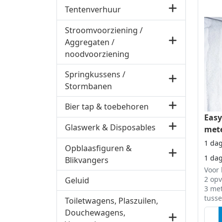
Tentenverhuur
Stroomvoorziening /
Aggregaten /
noodvoorziening
Springkussens /
Stormbanen
Bier tap & toebehoren
Easy
Glaswerk & Disposables
met
1 da
Opblaasfiguren &
1 da
Blikvangers
Voor 
2 opv
Geluid
3 meter De regen
tuss
Toiletwagens, Plaszuilen,
met e
Douchewagens,
water