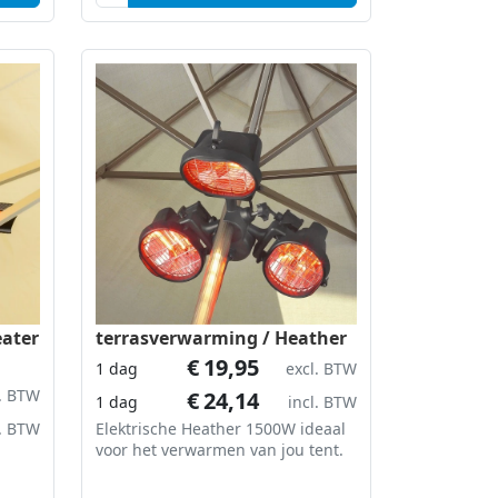
oppervlak van de tenten weg
eater
terrasverwarming / Heather
€
19,95
1 dag
excl. BTW
l. BTW
€
24,14
1 dag
incl. BTW
l. BTW
Elektrische Heather 1500W ideaal
voor het verwarmen van jou tent.