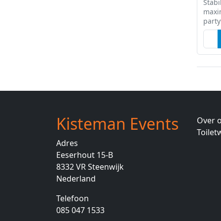
Stabi
maxim
party
stape
voor
tegel
Kisteman Events
Over 
Toile
Adres
Eeserhout 15-B
8332 VR
Steenwijk
Nederland
Telefoon
085 047 1533