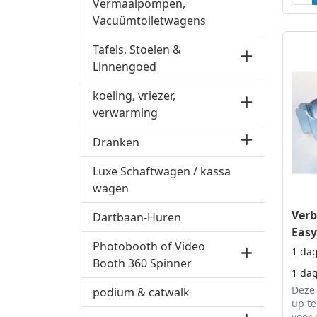
Vermaalpompen,
oppe
Vacuümtoiletwagens
Tafels, Stoelen &
Linnengoed
koeling, vriezer,
verwarming
Dranken
Luxe Schaftwagen / kassa
wagen
Verb
Dartbaan-Huren
Easy
Photobooth of Video
1 da
Booth 360 Spinner
1 da
Deze 
podium & catwalk
up te
voor