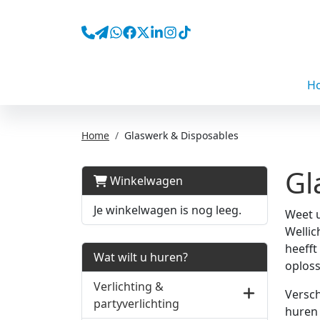
H
Home
Glaswerk & Disposables
Gl
Winkelwagen
Je winkelwagen is nog leeg.
Weet u
Wellic
heefft
Wat wilt u huren?
oploss
Verlichting &
Versch
partyverlichting
huren 