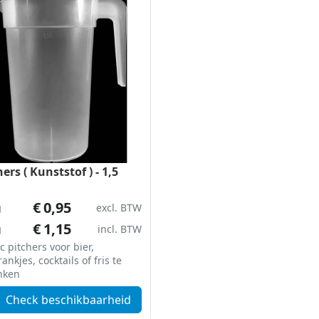
hers ( Kunststof ) - 1,5
€
0,95
g
excl. BTW
€
1,15
g
incl. BTW
ic pitchers voor bier,
ankjes, cocktails of fris te
nken
Check beschikbaarheid