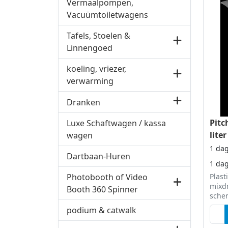
Vermaalpompen,
Vacuümtoiletwagens
Tafels, Stoelen &
Linnengoed
koeling, vriezer,
verwarming
Dranken
Pitc
Luxe Schaftwagen / kassa
liter
wagen
1 da
Dartbaan-Huren
1 da
Plast
Photobooth of Video
mixdr
Booth 360 Spinner
sche
podium & catwalk