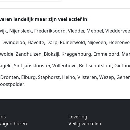
eren landelijk maar zijn veel actief in
:
ijk, Nijensleek, Frederiksoord, Vledder, Meppel, Vledderveen
, Dwingeloo, Havelte, Darp, Ruinerwold, Nijeveen, Heerenve
olde, Zandhuizen, Blokzijl, Kraggenburg, Emmeloord, Mark
agele, Sint jansklooster, Vollenhove, Belt-schutsloot, Giet
 Dronten, Elburg, Staphorst, Heino, Vilsteren, Wezep, Gene
oostpolder.
ons
Levering
twagen huren
Veilig winkelen