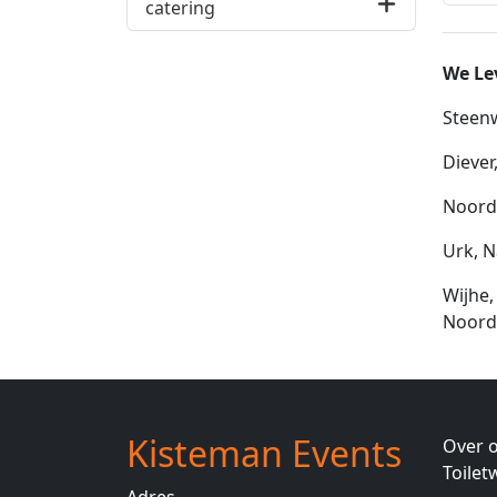
catering
We Lev
Steenw
Diever
Noordw
Urk, N
Wijhe,
Noord
Kisteman Events
Over 
Toile
Adres