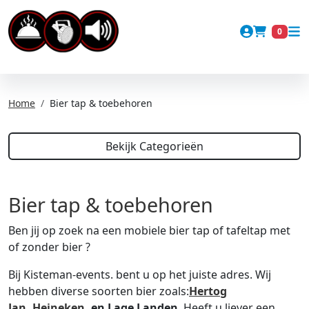
Account
0
Winkel
Home
Bier tap & toebehoren
Bekijk Categorieën
Bier tap & toebehoren
Ben jij op zoek na een mobiele bier tap of tafeltap met
of zonder bier ?
Bij Kisteman-events. bent u op het juiste adres. Wij
hebben diverse soorten bier zoals:
Hertog
Jan
,
Heineken
,
en Lage Landen
. Heeft u liever een