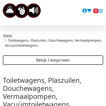
Account
0
Winkel
Home
Toiletwagens, Plaszuilen, Douchewagens, Vermaalpompen,
Vacuümtoiletwagens
Bekijk Categorieën
Toiletwagens, Plaszuilen,
Douchewagens,
Vermaalpompen,
Vacuümtoiletwagens