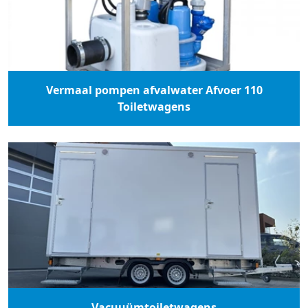
Vermaal pompen afvalwater Afvoer 110
Toiletwagens
Vacuuümtoiletwagens