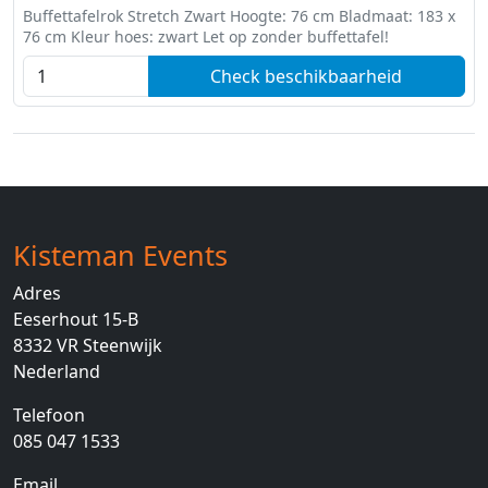
Buffettafelrok Stretch Zwart Hoogte: 76 cm Bladmaat: 183 x
76 cm Kleur hoes: zwart Let op zonder buffettafel!
Check beschikbaarheid
Kisteman Events
Adres
Eeserhout 15-B
8332 VR
Steenwijk
Nederland
Telefoon
085 047 1533
Email