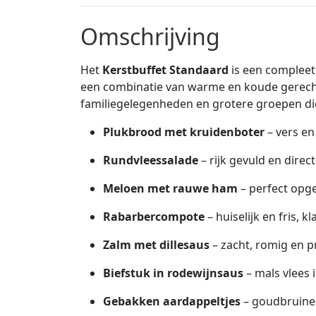
Omschrijving
Het
Kerstbuffet Standaard
is een compleet 
een combinatie van warme en koude gerechte
familiegelegenheden en grotere groepen die
Plukbrood met kruidenboter
– vers en
Rundvleessalade
– rijk gevuld en direc
Meloen met rauwe ham
– perfect opge
Rabarbercompote
– huiselijk en fris, k
Zalm met dillesaus
– zacht, romig en p
Biefstuk in rodewijnsaus
– mals vlees 
Gebakken aardappeltjes
– goudbruine 