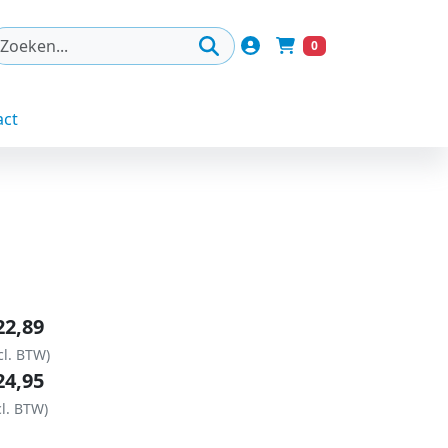
Account
0
Winkelwagen
act
22,89
cl. BTW)
24,95
cl. BTW)