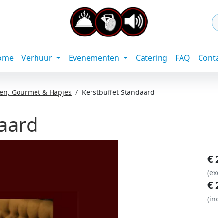
ome
Verhuur
Evenementen
Catering
FAQ
Cont
tten, Gourmet & Hapjes
Kerstbuffet Standaard
daard
€
(ex
€
(in