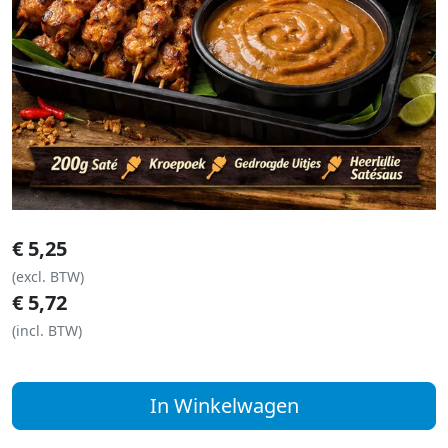
€
5,25
(excl. BTW)
€
5,72
(incl. BTW)
In Winkelwagen