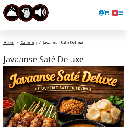
Account
0
Winkel
Home
Catering
Javaanse Saté Deluxe
Javaanse Saté Deluxe