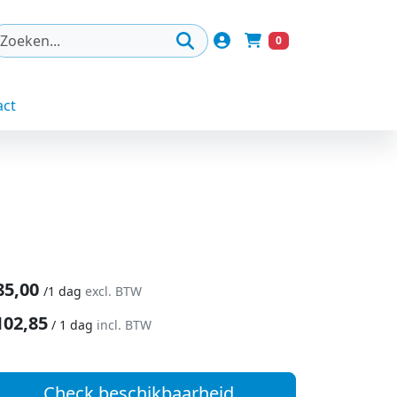
Account
0
Winkelwagen
act
85,00
/
1 dag
excl. BTW
102,85
/
1 dag
incl. BTW
Check beschikbaarheid