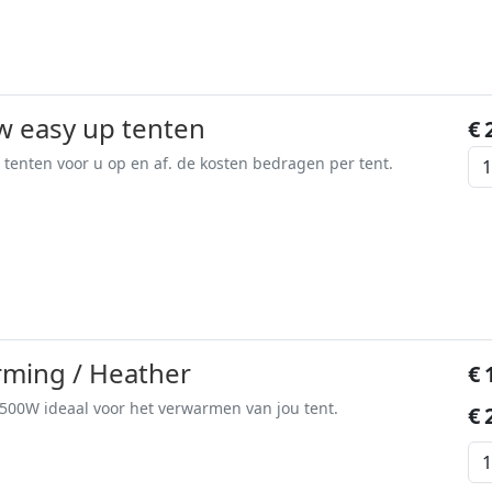
w easy up tenten
€
We bouwen graag de tenten voor u op en af. de kosten bedragen per tent.
rming / Heather
€
1500W ideaal voor het verwarmen van jou tent.
€